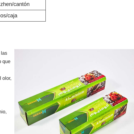
zhen/cantón
los/caja
 las
o que
 olor,
io,