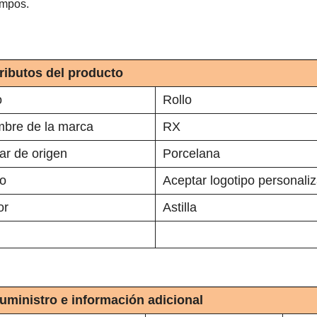
ampos.
ributos del producto
o
Rollo
bre de la marca
RX
ar de origen
Porcelana
o
Aceptar logotipo personali
or
Astilla
uministro e información adicional