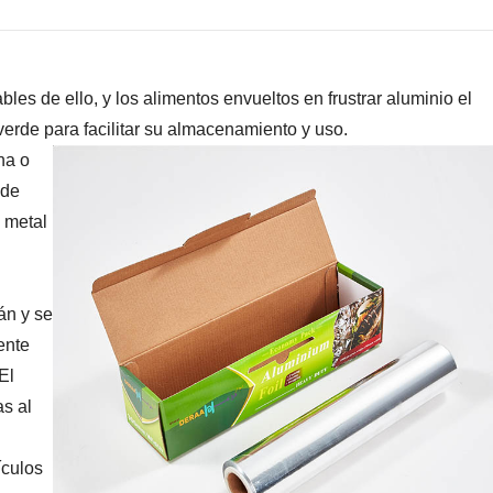
bles de ello, y los alimentos envueltos en
frustrar
aluminio
el
verde para facilitar su almacenamiento y uso.
na o
 de
 metal
án y se
ente
El
as al
ículos