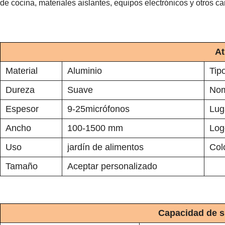
de cocina, materiales aislantes, equipos electrónicos y otros c
At
Material
Aluminio
Tip
Dureza
Suave
Nom
Espesor
9-25micrófonos
Lug
Ancho
100-1500 mm
Log
Uso
jardín de alimentos
Col
Tamaño
Aceptar personalizado
Capacidad de s